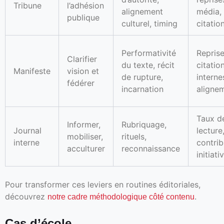
Tribune
l’adhésion
alignement
média,
publique
culturel, timing
citatio
Performativité
Reprise
Clarifier
du texte, récit
citatio
Manifeste
vision et
de rupture,
interne
fédérer
incarnation
aligne
Taux d
Informer,
Rubriquage,
Journal
lecture
mobiliser,
rituels,
interne
contrib
acculturer
reconnaissance
initiati
Pour transformer ces leviers en routines éditoriales,
découvrez
.
notre cadre méthodologique côté contenu
Cas d’école