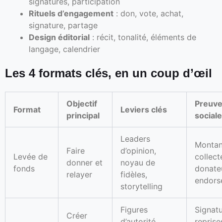
signatures, participation
Rituels d’engagement
: don, vote, achat,
signature, partage
Design éditorial
: récit, tonalité, éléments de
langage, calendrier
Les 4 formats clés, en un coup d’œil
Objectif
Preuv
Format
Leviers clés
principal
sociale
Leaders
Montan
Faire
d’opinion,
Levée de
collect
donner et
noyau de
fonds
donate
relayer
fidèles,
endors
storytelling
Figures
Signatu
Créer
d’autorité,
reprise