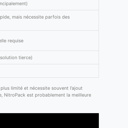
incipalement)
apide, mais nécessite parfois des
le requise
solution tierce)
us limité et nécessite souvent l’ajout
ce, NitroPack est probablement la meilleure