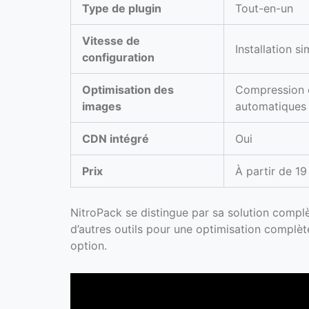
Type de plugin
Tout-en-un
Vitesse de
Installation s
configuration
Optimisation des
Compression 
images
automatiques
CDN intégré
Oui
Prix
À partir de 1
NitroPack se distingue par sa solution complè
d’autres outils pour une optimisation complèt
option.