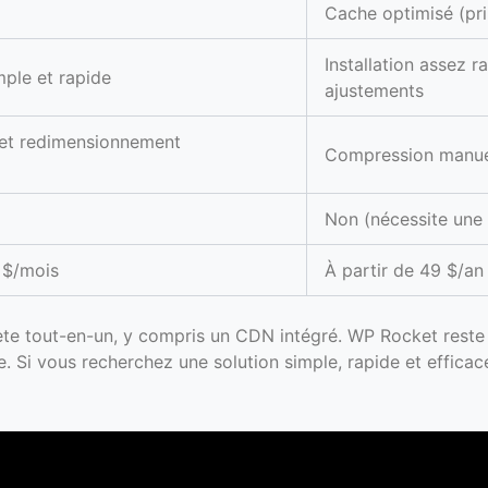
Cache optimisé (pr
Installation assez r
imple et rapide
ajustements
et redimensionnement
Compression manuel
Non (nécessite une 
9 $/mois
À partir de 49 $/an
te tout-en-un, y compris un CDN intégré. WP Rocket reste pl
e. Si vous recherchez une solution simple, rapide et effica