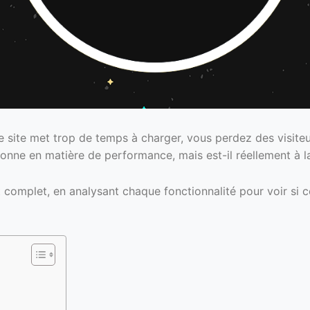
e site met trop de temps à charger, vous perdez des visite
onne en matière de performance, mais est-il réellement à l
complet, en analysant chaque fonctionnalité pour voir si ce