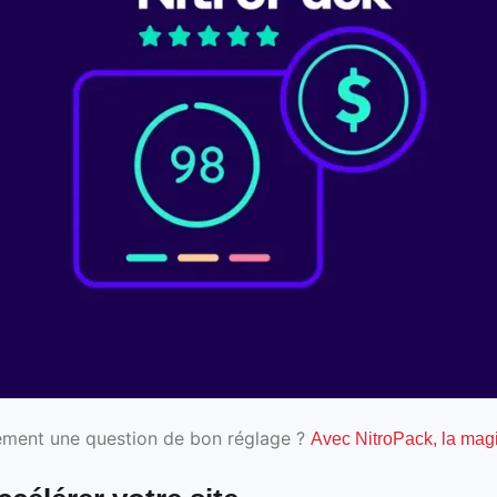
plement une question de bon réglage ?
Avec NitroPack, la magie