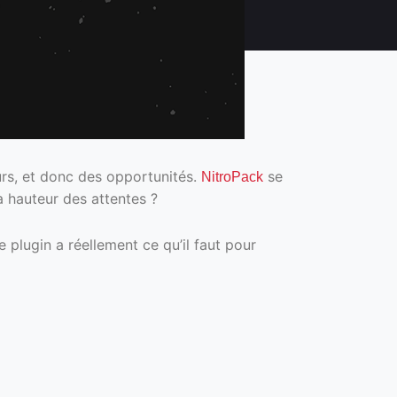
urs, et donc des opportunités.
se
NitroPack
a hauteur des attentes ?
 plugin a réellement ce qu’il faut pour