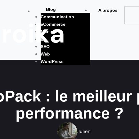
Blog
A propos
Communication
eCommerce
Marketing
IA
SEO
Web
WordPress
oPack : le meilleur
performance ?
Julien