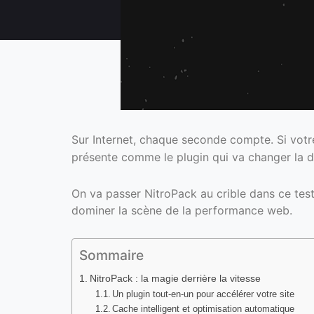
Sur Internet, chaque seconde compte. Si votr
présente comme le plugin qui va changer la d
On va passer NitroPack au crible dans ce test 
dominer la scène de la performance web.
Sommaire
NitroPack : la magie derrière la vitesse
Un plugin tout-en-un pour accélérer votre site
Cache intelligent et optimisation automatique